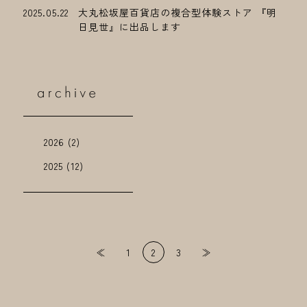
2025.05.22
大丸松坂屋百貨店の複合型体験ストア 『明
日見世』に出品します
2026
(2)
2025
(12)
投
≪
1
2
3
≫
稿
の